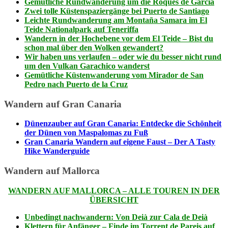
Gemütliche Rundwanderung um die Roques de García
Zwei tolle Küstenspaziergänge bei Puerto de Santiago
Leichte Rundwanderung am Montaña Samara im El
Teide Nationalpark auf Teneriffa
Wandern in der Hochebene vor dem El Teide – Bist du
schon mal über den Wolken gewandert?
Wir haben uns verlaufen – oder wie du besser nicht rund
um den Vulkan Garachico wanderst
Gemütliche Küstenwanderung vom Mirador de San
Pedro nach Puerto de la Cruz
Wandern auf Gran Canaria
Dünenzauber auf Gran Canaria: Entdecke die Schönheit
der Dünen von Maspalomas zu Fuß
Gran Canaria Wandern auf eigene Faust – Der A Tasty
Hike Wanderguide
Wandern auf Mallorca
WANDERN AUF MALLORCA – ALLE TOUREN IN DER
ÜBERSICHT
Unbedingt nachwandern: Von Deià zur Cala de Deià
Klettern für Anfänger – Finde im Torrent de Pareis auf