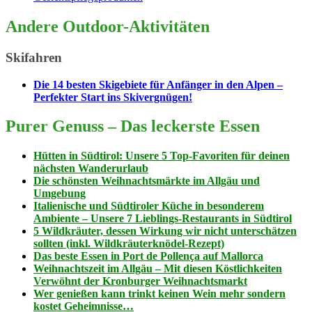
Andere Outdoor-Aktivitäten
Skifahren
Die 14 besten Skigebiete für Anfänger in den Alpen –
Perfekter Start ins Skivergnügen!
Purer Genuss – Das leckerste Essen
Hütten in Südtirol: Unsere 5 Top-Favoriten für deinen
nächsten Wanderurlaub
Die schönsten Weihnachtsmärkte im Allgäu und
Umgebung
Italienische und Südtiroler Küche in besonderem
Ambiente – Unsere 7 Lieblings-Restaurants in Südtirol
5 Wildkräuter, dessen Wirkung wir nicht unterschätzen
sollten (inkl. Wildkräuterknödel-Rezept)
Das beste Essen in Port de Pollença auf Mallorca
Weihnachtszeit im Allgäu – Mit diesen Köstlichkeiten
Verwöhnt der Kronburger Weihnachtsmarkt
Wer genießen kann trinkt keinen Wein mehr sondern
kostet Geheimnisse…