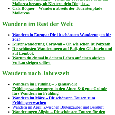
Mallorca heraus, ob Klettern dein Ding ist…
Cala Bóquer – Wandern abseits der Touristenpfade
Mallorcas
Wandern im Rest der Welt
Wandern in Europa: Die 10 schönsten Wanderungen für
2025
Küstenwanderung Cornwall – Oh wie schön ist Polzeath
Die schönsten Wanderungen auf Bali, den Gili-Inseln und
auf Lombok
Warum du einmal in deinem Leben auf einen aktiven
Vulkan steigen solltest
Wandern nach Jahreszeit
Wandern im Frühling – 5 genussvolle
Frühlingswanderungen in den Alpen & 6 gute Gründe
fürs Wandern im Frühling
Wandern im März – Die schönsten Touren zum
Frühlingserwachen
Wandern im April: Zwischen Blütenzauber und Bergluft
Wanderungen Allgäu – Die schönsten Touren für den