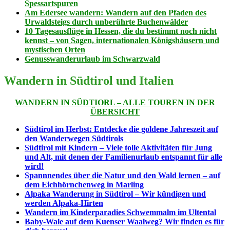
Spessartspuren
Am Edersee wandern: Wandern auf den Pfaden des
Urwaldsteigs durch unberührte Buchenwälder
10 Tagesausflüge in Hessen, die du bestimmt noch nicht
kennst – von Sagen, internationalen Königshäusern und
mystischen Orten
Genusswanderurlaub im Schwarzwald
Wandern in Südtirol und Italien
WANDERN IN SÜDTIORL – ALLE TOUREN IN DER
ÜBERSICHT
Südtirol im Herbst: Entdecke die goldene Jahreszeit auf
den Wanderwegen Südtirols
Südtirol mit Kindern – Viele tolle Aktivitäten für Jung
und Alt, mit denen der Familienurlaub entspannt für alle
wird!
Spannnendes über die Natur und den Wald lernen – auf
dem Eichhörnchenweg in Marling
Alpaka Wanderung in Südtirol – Wir kündigen und
werden Alpaka-Hirten
Wandern im Kinderparadies Schwemmalm im Ultental
Baby-Wale auf dem Kuenser Waalweg? Wir finden es für