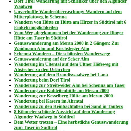
Dorf Tirol Wanderung mit Schlenker über den Algunder
Waalweg
Unverhoffte Wanderüberraschung: Wandern auf dem
Mitterplattweg in Schenna
Wandern von Hütte zu Hütte am Hirzer in Südtirol mit 6
Einkehrmöglichkeiten
Vom Weg abgekommen bei der Wanderung zur Ifinger
Hütte am Taser in Südtirol
Genusswanderung am Meran 2000 in 2 Gängen: Zur
Waidmann Alm und Kirchsteiger Alm
Schenna Wandern – Die schönsten Wanderwege
Genusswanderung auf der Seiser Alm
Wanderung im Ultental auf dem Ultner Höfeweg mit
Abstecher zu den Urlärchen
Wanderung auf dem Brandiswaalweg bei Lana
Wanderung beim Dorf Tirol
Wanderung zur Streitweider Alm bei Schenna am Taser
Wanderung zur Kuhleitenhütte am Meran 2000
Wanderung zur Kesselberg Hütte am Meran 2000
Wanderung bei Kasern im Ahrntal
Wanderung zu den Reinbachfällen bei Sand in Taufers
8 Kilometer schönste Aussicht auf dem Wanderung
Algunder Waalweg in Südtirol
Dem Wetter trotzen – Eine herbstliche Genusswanderung
zum Taser in Südtirol