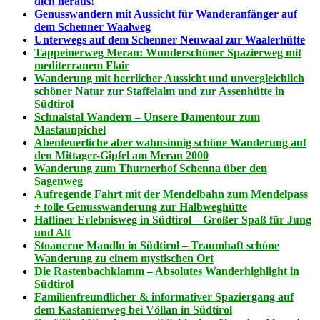
dich heraus!
Genusswandern mit Aussicht für Wanderanfänger auf
dem Schenner Waalweg
Unterwegs auf dem Schenner Neuwaal zur Waalerhütte
Tappeinerweg Meran: Wunderschöner Spazierweg mit
mediterranem Flair
Wanderung mit herrlicher Aussicht und unvergleichlich
schöner Natur zur Staffelalm und zur Assenhütte in
Südtirol
Schnalstal Wandern – Unsere Damentour zum
Mastaunpichel
Abenteuerliche aber wahnsinnig schöne Wanderung auf
den Mittager-Gipfel am Meran 2000
Wanderung zum Thurnerhof Schenna über den
Sagenweg
Aufregende Fahrt mit der Mendelbahn zum Mendelpass
+ tolle Genusswanderung zur Halbweghütte
Hafliner Erlebnisweg in Südtirol – Großer Spaß für Jung
und Alt
Stoanerne Mandln in Südtirol – Traumhaft schöne
Wanderung zu einem mystischen Ort
Die Rastenbachklamm – Absolutes Wanderhighlight in
Südtirol
Familienfreundlicher & informativer Spaziergang auf
dem Kastanienweg bei Völlan in Südtirol