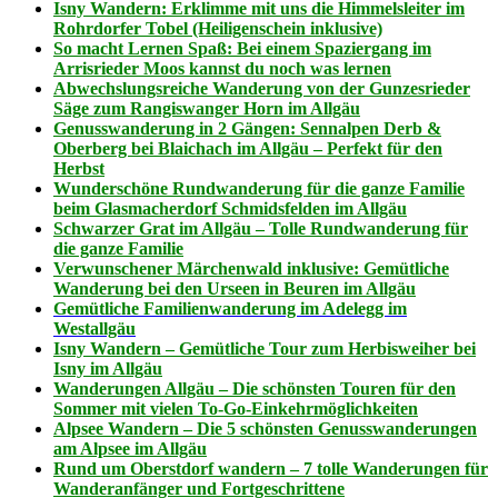
Isny Wandern: Erklimme mit uns die Himmelsleiter im
Rohrdorfer Tobel (Heiligenschein inklusive)
So macht Lernen Spaß: Bei einem Spaziergang im
Arrisrieder Moos kannst du noch was lernen
Abwechslungsreiche Wanderung von der Gunzesrieder
Säge zum Rangiswanger Horn im Allgäu
Genusswanderung in 2 Gängen: Sennalpen Derb &
Oberberg bei Blaichach im Allgäu – Perfekt für den
Herbst
Wunderschöne Rundwanderung für die ganze Familie
beim Glasmacherdorf Schmidsfelden im Allgäu
Schwarzer Grat im Allgäu – Tolle Rundwanderung für
die ganze Familie
Verwunschener Märchenwald inklusive: Gemütliche
Wanderung bei den Urseen in Beuren im Allgäu
Gemütliche Familienwanderung im Adelegg im
Westallgäu
Isny Wandern – Gemütliche Tour zum Herbisweiher bei
Isny im Allgäu
Wanderungen Allgäu – Die schönsten Touren für den
Sommer mit vielen To-Go-Einkehrmöglichkeiten
Alpsee Wandern – Die 5 schönsten Genusswanderungen
am Alpsee im Allgäu
Rund um Oberstdorf wandern – 7 tolle Wanderungen für
Wanderanfänger und Fortgeschrittene