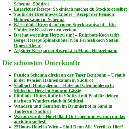
Schenna, Südtirol
Lagerfeuer Rezept: So einfach machst du Stockbrot selbst
Südtiroler Brennnesselknödel – Rezept der Pension
Hahnenkamm in Schenna
Käseknödel Rezept auf rotem Speckkrautsalat – Ein
Südtiroler Klassiker neu vertont
Dat hat wat mittn Herz zu tun! – Ruhrpott-Koch trifft
Berge: Rezept Spinatknödel (von Fernsehkoch Stefan
Opgen-Rhein)
Allgäuer Kässpatzen Rezept à la Mama Heinzelmann
Die schönsten Unterkünfte
Pension Schenna direkt an der Taser Bergbahn – Urlaub
in der Pension Hahnenkamm in Südtirol
Saalbach Hinterglemm – Hotel auf Glemmtalerisch:
Mitten ins Herz im Home of Lässig
Fünf tolle Unterkünfte in Südtirol mit Pool für deinen
nächsten Wanderurlaub in Südtirol
Wandern und Genießen im Drumlerhof in Sand in
Taufers in Südtirol
Warum wir das Hotel Illa d’Or lieben und warum du das
auch tun solltest!
25Hours Hotel in Wien – Sind Denn Alle Verrückt Hier?