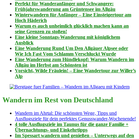
Perfekt für Wanderanfänger und Schwangere:
Frühjahrswanderung am Grüntensee im Allgäu
Winterwandern für Anfänger – Eine Einsteigertour am
Hoch Häderich
Warum es auch unheimlich glücklich machen kann an
seine Grenzen zu stoßen!
Eine kleine Sonntags-Wanderung mit königlichem
Ausblick
Eine Wanderung Rund Um Den Allgäuer Alpsee oder
Wie Ich Fast Vom Schlamm Verschluckt Wurde
Eine Wanderung zum Hündlekopf: Warum Wandern im
Allgäu im Herbst am Schönsten ist
Vorsicht, Wilde Fräulein! – Eine Wandertour zur Willer’s
Alp
Wandern im Rest von Deutschland
Wandern im Ahrtal: Die schönsten Wege, Tipps und
Ausflugsziele für dein perfektes Genusswander-Wochenende!
4 tolle Ausflugsziele im Taunus für die ganze Familie +
Übernachtungs- und Einkehrtipps
Im Spessart wandern und genießen – Unterwegs auf den