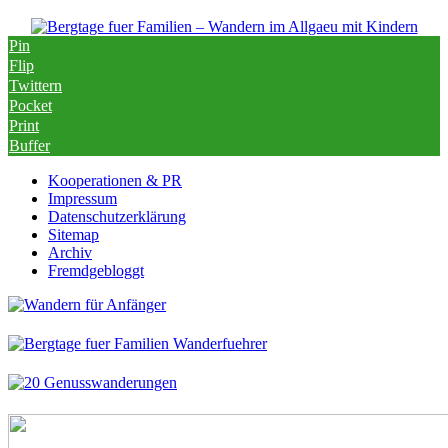
Pin
Flip
Twittern
Pocket
Print
Buffer
Kooperationen & PR
Impressum
Datenschutzerklärung
Sitemap
Archiv
Fremdgebloggt