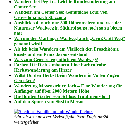
Wandern bei Peglio – Leichte Rundwanderung am
Comer See
Wandern am Comer See: Gemütliche Tour von
Gravedona nach Stazzona
Ausblick satt nach nur 300 Höhenmetern und was der
Naturnser Waalweg in Südtirol sonst noch so zu bieten
hat!
Warum der Marlinger Waalweg auch „Grüß Gott Weg“
genannt wird!
Als ich beim Wandern am Vigiljoch den Froschkönig
küsste und ein Prinz daraus entstand
Was zum Geier ist eigentlich ein Waalweg?
Farben Die Dich Umhauen: Eine Farbenfrohe
Herbstwanderung am Hirzer
Willst Du den Herbst beim Wandern in Vollen Zügen
Genießen?
Wanderung Missensteiner Joch – Eine Wanderung für
Anfänger auf über 2000 Metern Höhe
Die Bunten Gärten von Schloss Trauttmansdorff
Auf den Spuren von Sissi in Meran
*du wirst zu unserer Verkaufsplattform Digistore24
weitergeleitet