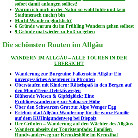
sofort damit anfangen solltest!
Warum ich mich in der Natur so wohl fühle und kein
Stadtmensch (mehr) bin
Macht Wandern glücklich?
6 Gründe warum du im Frühling Wandern gehen solltest
9 Gründe mal wieder zu Fuß zu gehen
Die schönsten Routen im Allgäu
WANDERN IM ALLGÄU – ALLE TOUREN IN DER
ÜBERSICHT
Wanderung zur Burgruine Falkenstein Allgäu: Ein
unvergessliches Abenteuer in Pfronten
Oberstaufen mit Kindern: Rätselspaß in den Bergen auf
den MounTeens-Detektivwegen
Blühende Wiesen & Gipfelglück: Eine
Frühlingswanderung zur Salmaser Höhe
Über den Schwarzen Grat zur Alpe Wenger Egg
Erlebnispfad Allgäu: Wanderung für die ganze Familie
auf dem KUHnigundenweg bei Diepolz
Der Grünten – Wanderung auf den Wächter des Allgäus
Wandern abseits der Touristenpfade: Familien-
Rundwanderweg zur Kreuzleshöhe im Kreuzthal