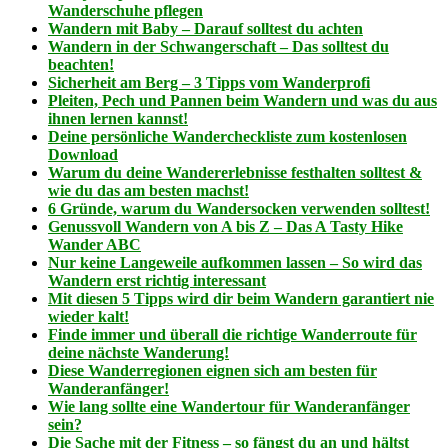
Wanderschuhe pflegen
Wandern mit Baby – Darauf solltest du achten
Wandern in der Schwangerschaft – Das solltest du
beachten!
Sicherheit am Berg – 3 Tipps vom Wanderprofi
Pleiten, Pech und Pannen beim Wandern und was du aus
ihnen lernen kannst!
Deine persönliche Wandercheckliste zum kostenlosen
Download
Warum du deine Wandererlebnisse festhalten solltest &
wie du das am besten machst!
6 Gründe, warum du Wandersocken verwenden solltest!
Genussvoll Wandern von A bis Z – Das A Tasty Hike
Wander ABC
Nur keine Langeweile aufkommen lassen – So wird das
Wandern erst richtig interessant
Mit diesen 5 Tipps wird dir beim Wandern garantiert nie
wieder kalt!
Finde immer und überall die richtige Wanderroute für
deine nächste Wanderung!
Diese Wanderregionen eignen sich am besten für
Wanderanfänger!
Wie lang sollte eine Wandertour für Wanderanfänger
sein?
Die Sache mit der Fitness – so fängst du an und hältst