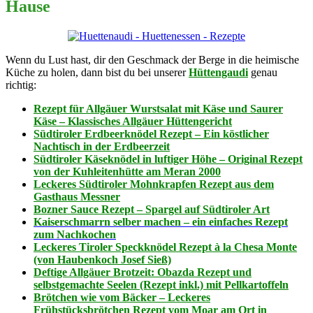
Hause
Wenn du Lust hast, dir den Geschmack der Berge in die heimische
Küche zu holen, dann bist du bei unserer
Hüttengaudi
genau
richtig:
Rezept für Allgäuer Wurstsalat mit Käse und Saurer
Käse – Klassisches Allgäuer Hüttengericht
Südtiroler Erdbeerknödel Rezept – Ein köstlicher
Nachtisch in der Erdbeerzeit
Südtiroler Käseknödel in luftiger Höhe – Original Rezept
von der Kuhleitenhütte am Meran 2000
Leckeres Südtiroler Mohnkrapfen Rezept aus dem
Gasthaus Messner
Bozner Sauce Rezept – Spargel auf Südtiroler Art
Kaiserschmarrn selber machen – ein einfaches Rezept
zum Nachkochen
Leckeres Tiroler Speckknödel Rezept à la Chesa Monte
(von Haubenkoch Josef Sieß)
Deftige Allgäuer Brotzeit: Obazda Rezept und
selbstgemachte Seelen (Rezept inkl.) mit Pellkartoffeln
Brötchen wie vom Bäcker – Leckeres
Frühstücksbrötchen Rezept vom Moar am Ort in