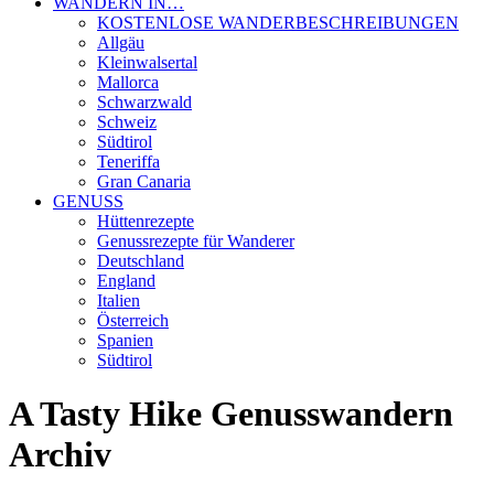
WANDERN IN…
KOSTENLOSE WANDERBESCHREIBUNGEN
Allgäu
Kleinwalsertal
Mallorca
Schwarzwald
Schweiz
Südtirol
Teneriffa
Gran Canaria
GENUSS
Hüttenrezepte
Genussrezepte für Wanderer
Deutschland
England
Italien
Österreich
Spanien
Südtirol
A Tasty Hike Genusswandern
Archiv