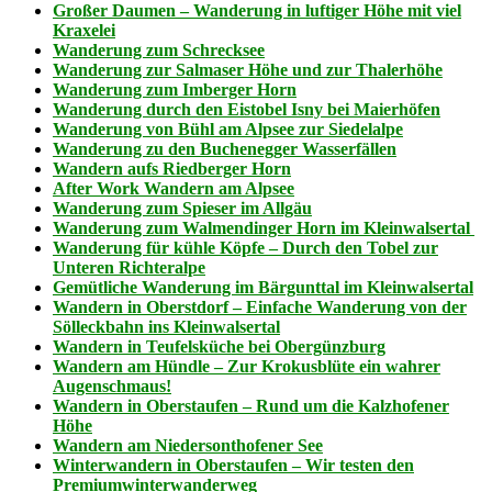
Großer Daumen – Wanderung in luftiger Höhe mit viel
Kraxelei
5
Wanderung zum Schrecksee
leichte
Wanderung zur Salmaser Höhe und zur Thalerhöhe
Wanderungen
Wanderung zum Imberger Horn
im
Wanderung durch den Eistobel Isny bei Maierhöfen
Allgäu
Wanderung von Bühl am Alpsee zur Siedelalpe
–
Wanderung zu den Buchenegger Wasserfällen
die
Wandern aufs Riedberger Horn
besten
After Work Wandern am Alpsee
Touren
Wanderung zum Spieser im Allgäu
für
Wanderung zum Walmendinger Horn im Kleinwalsertal
Wanderanfänger
Wanderung für kühle Köpfe – Durch den Tobel zur
Unteren Richteralpe
Gemütliche Wanderung im Bärgunttal im Kleinwalsertal
Wandern in Oberstdorf – Einfache Wanderung von der
Sölleckbahn ins Kleinwalsertal
Wandern in Teufelsküche bei Obergünzburg
Wandern am Hündle – Zur Krokusblüte ein wahrer
Augenschmaus!
Wandern in Oberstaufen – Rund um die Kalzhofener
Höhe
Wandern am Niedersonthofener See
Winterwandern in Oberstaufen – Wir testen den
Premiumwinterwanderweg