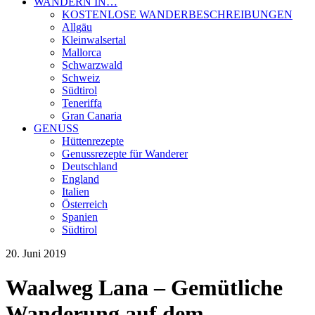
WANDERN IN…
KOSTENLOSE WANDERBESCHREIBUNGEN
Allgäu
Kleinwalsertal
Mallorca
Schwarzwald
Schweiz
Südtirol
Teneriffa
Gran Canaria
GENUSS
Hüttenrezepte
Genussrezepte für Wanderer
Deutschland
England
Italien
Österreich
Spanien
Südtirol
20. Juni 2019
Waalweg Lana – Gemütliche
Wanderung auf dem