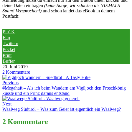
Anmeldung musst du einfach nur auf den Button unten klicken und
deine Daten eintragen
(keine Sorge, wir schicken dir NIEMALS
Spam! Versprochen!)
und schon landet das eBook in deinem
Postfach:
Pin
1K
Flip
Twittern
Pocket
Print
Buffer
20. Juni 2019
2 Kommentare
Previous
#Megahaft – Als ich beim Wandern am Vigiljoch den Froschkönig
küsste und ein Prinz daraus entstand
Next
Waalweg Südtirol – Was zum Geier ist eigentlich ein Waalweg?
2 Kommentare