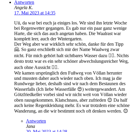
Antworten
Angela K.
17. Mai 2023 at 14:35
Uii, da war bei euch ja einiges los. Wir sind ihn letzte Woche
bei Regenwetter gegangen. Es gab nur ein paar ganz wenige
Harte, die sich das auch angetan haben. Die Waalrast war
komplett leer, auch der Wintergarten.
Der Weg aber war wirklich sehr schön, danke für den Tipp
🤗. So ganz erschließt sich mir der Name Waalweg zwar
nicht. Für mich gehört halt sichtbares Wasser dazu 🤷‍♀️. Nichts
desto trotz war es ein sehr schöner abwechslungsreicher Weg,
auch ohne Aussicht 😶‍🌫️.
Wir kamen ursprünglich den Fußweg von Völlan herunter
und mussten daher auch wieder nach oben. Ich mag ja die
Rundwege lieber, deshalb sind wir nach dem Bestaunen des
Wasserfalls (Ich liebe Wasserfälle 😍) weitergewandert. Am
Götzfriedkeller vorbei sind wir nicht weit von Völlan wieder
oben rausgekommen. Klatschnass, aber zufrieden 😊 Da half
auch keine Regenkleidung mehr. Es war trotzdem eine schöne
Wanderung, an die wir bestimmt noch oft denken werden. 😊
Antworten
Jana
20. Mai 2023 at 14:28