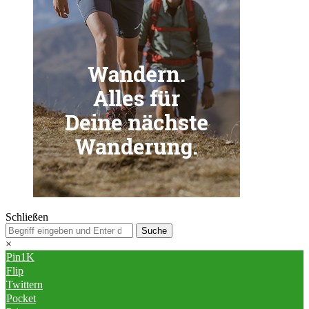
Schließen
×
Pin
1K
Flip
Twittern
Pocket