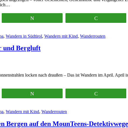
s ich…
Twittern
Pocket
pa
,
Wandern in Südtirol
,
Wandern mit Kind
,
Wanderrouten
 und Bergluft
nenstrahlen locken nach draußen – Das ist Wandern im April. April ist
Twittern
Pocket
pa
,
Wandern mit Kind
,
Wanderrouten
den Bergen auf den MounTeens-Detektivweg