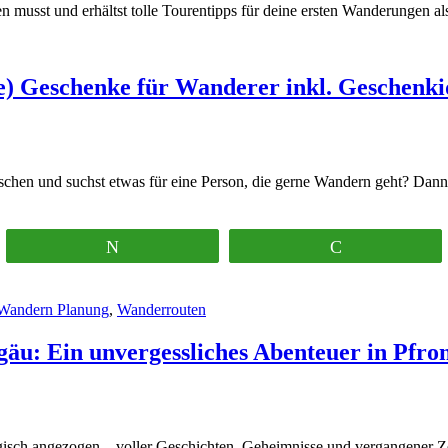
 musst und erhältst tolle Tourentipps für deine ersten Wanderungen al
e) Geschenke für Wanderer inkl. Geschenki
chen und suchst etwas für eine Person, die gerne Wandern geht? Dann
Twittern
Pocket
Wandern Planung
,
Wanderrouten
äu: Ein unvergessliches Abenteuer in Pfro
sch angezogen – voller Geschichten, Geheimnisse und vergangener Zeit