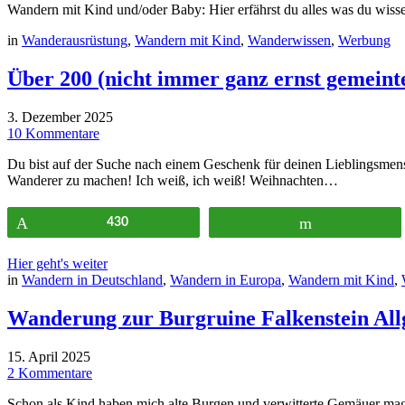
Wandern mit Kind und/oder Baby: Hier erfährst du alles was du wissen
in
Wanderausrüstung
,
Wandern mit Kind
,
Wanderwissen
,
Werbung
Über 200 (nicht immer ganz ernst gemeint
3. Dezember 2025
10 Kommentare
Du bist auf der Suche nach einem Geschenk für deinen Lieblingsmens
Wanderer zu machen! Ich weiß, ich weiß! Weihnachten…
Pin
430
Flip
Hier geht's weiter
in
Wandern in Deutschland
,
Wandern in Europa
,
Wandern mit Kind
,
Wanderung zur Burgruine Falkenstein Allg
15. April 2025
2 Kommentare
Schon als Kind haben mich alte Burgen und verwitterte Gemäuer magi