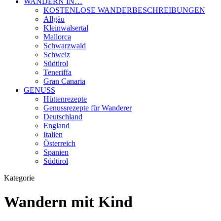
WANDERN IN…
KOSTENLOSE WANDERBESCHREIBUNGEN
Allgäu
Kleinwalsertal
Mallorca
Schwarzwald
Schweiz
Südtirol
Teneriffa
Gran Canaria
GENUSS
Hüttenrezepte
Genussrezepte für Wanderer
Deutschland
England
Italien
Österreich
Spanien
Südtirol
Kategorie
Wandern mit Kind