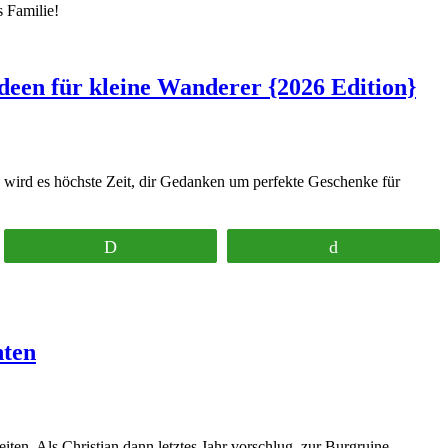
s Familie!
deen für kleine Wanderer {2026 Edition}
 wird es höchste Zeit, dir Gedanken um perfekte Geschenke für
Print
Buffer
nten
en. Als Christian dann letztes Jahr vorschlug, zur Burgruine