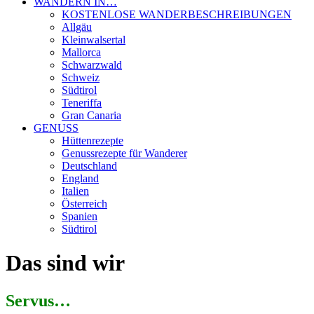
WANDERN IN…
KOSTENLOSE WANDERBESCHREIBUNGEN
Allgäu
Kleinwalsertal
Mallorca
Schwarzwald
Schweiz
Südtirol
Teneriffa
Gran Canaria
GENUSS
Hüttenrezepte
Genussrezepte für Wanderer
Deutschland
England
Italien
Österreich
Spanien
Südtirol
Das sind wir
Servus…