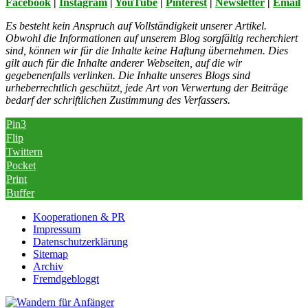
Facebook
|
Instagram
|
YouTube
|
Pinterest
|
Newsletter
|
Email
Es besteht kein Anspruch auf Vollständigkeit unserer Artikel.
Obwohl die Informationen auf unserem Blog sorgfältig recherchiert
sind, können wir für die Inhalte keine Haftung übernehmen. Dies
gilt auch für die Inhalte anderer Webseiten, auf die wir
gegebenenfalls verlinken. Die Inhalte unseres Blogs sind
urheberrechtlich geschützt, jede Art von Verwertung der Beiträge
bedarf der schriftlichen Zustimmung des Verfassers.
Pin
3
Flip
Twittern
Pocket
Print
Buffer
Kooperationen & PR
Impressum
Datenschutzerklärung
Sitemap
Archiv
Fremdgebloggt