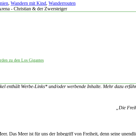
nien
,
Wandern mit Kind
,
Wanderrouten
orden zu den Los Gigantes
ikel enthält Werbe-Links* und/oder werbende Inhalte. Mehr dazu erfä
„Die Freih
eer. Das Meer ist für uns der Inbegriff von Freiheit, denn seine unend