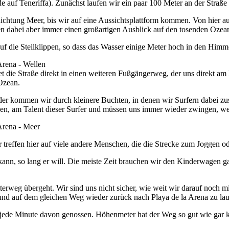
e auf Teneriffa). Zunächst laufen wir ein paar 100 Meter an der Straße
n Richtung Meer, bis wir auf eine Aussichtsplattform kommen. Von hier
en dabei aber immer einen großartigen Ausblick auf den tosenden Ozea
f die Steilklippen, so dass das Wasser einige Meter hoch in den Himmel
die Straße direkt in einen weiteren Fußgängerweg, der uns direkt am M
Ozean.
r kommen wir durch kleinere Buchten, in denen wir Surfern dabei zuse
ehen, am Talent dieser Surfer und müssen uns immer wieder zwingen, we
ir treffen hier auf viele andere Menschen, die die Strecke zum Joggen 
 kann, so lang er will. Die meiste Zeit brauchen wir den Kinderwagen ga
hotterweg übergeht. Wir sind uns nicht sicher, wie weit wir darauf n
n und auf dem gleichen Weg wieder zurück nach Playa de la Arena zu lau
 jede Minute davon genossen. Höhenmeter hat der Weg so gut wie gar ke