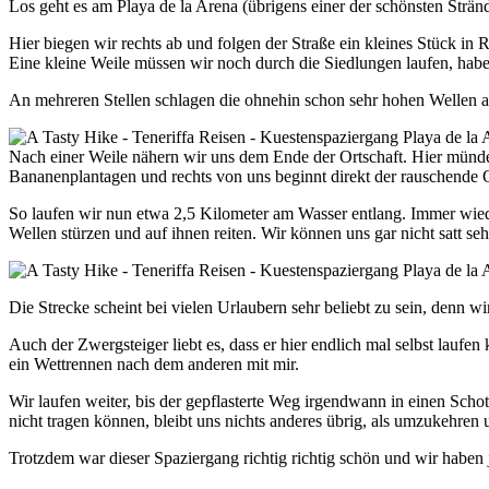
Los geht es am Playa de la Arena (übrigens einer der schönsten Stränd
Hier biegen wir rechts ab und folgen der Straße ein kleines Stück i
Eine kleine Weile müssen wir noch durch die Siedlungen laufen, hab
An mehreren Stellen schlagen die ohnehin schon sehr hohen Wellen au
Nach einer Weile nähern wir uns dem Ende der Ortschaft. Hier mündet 
Bananenplantagen und rechts von uns beginnt direkt der rauschende 
So laufen wir nun etwa 2,5 Kilometer am Wasser entlang. Immer wiede
Wellen stürzen und auf ihnen reiten. Wir können uns gar nicht satt s
Die Strecke scheint bei vielen Urlaubern sehr beliebt zu sein, denn w
Auch der Zwergsteiger liebt es, dass er hier endlich mal selbst laufen
ein Wettrennen nach dem anderen mit mir.
Wir laufen weiter, bis der gepflasterte Weg irgendwann in einen Sc
nicht tragen können, bleibt uns nichts anderes übrig, als umzukehre
Trotzdem war dieser Spaziergang richtig richtig schön und wir haben