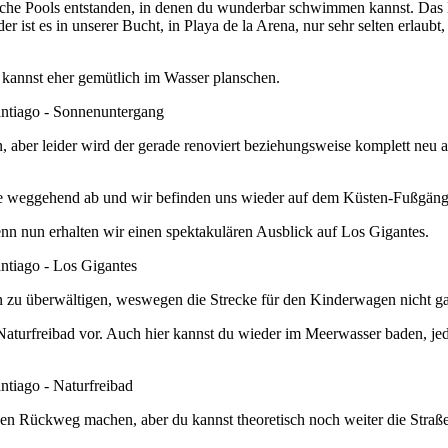
rliche Pools entstanden, in denen du wunderbar schwimmen kannst. Da
r ist es in unserer Bucht, in Playa de la Arena, nur sehr selten erla
du kannst eher gemütlich im Wasser planschen.
, aber leider wird der gerade renoviert beziehungsweise komplett neu 
raße weggehend ab und wir befinden uns wieder auf dem Küsten-Fußgän
enn nun erhalten wir einen spektakulären Ausblick auf Los Gigantes.
n zu überwältigen, weswegen die Strecke für den Kinderwagen nicht gan
aturfreibad vor. Auch hier kannst du wieder im Meerwasser baden, jedo
den Rückweg machen, aber du kannst theoretisch noch weiter die Straß