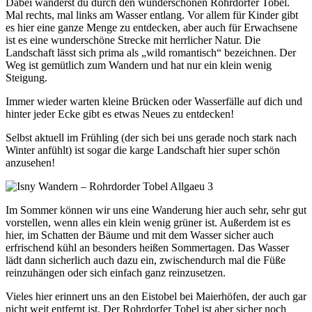
Dabei wanderst du durch den wunderschönen Rohrdorfer Tobel.
Mal rechts, mal links am Wasser entlang. Vor allem für Kinder gibt
es hier eine ganze Menge zu entdecken, aber auch für Erwachsene
ist es eine wunderschöne Strecke mit herrlicher Natur. Die
Landschaft lässt sich prima als „wild romantisch“ bezeichnen. Der
Weg ist gemütlich zum Wandern und hat nur ein klein wenig
Steigung.
Immer wieder warten kleine Brücken oder Wasserfälle auf dich und
hinter jeder Ecke gibt es etwas Neues zu entdecken!
Selbst aktuell im Frühling (der sich bei uns gerade noch stark nach
Winter anfühlt) ist sogar die karge Landschaft hier super schön
anzusehen!
Im Sommer können wir uns eine Wanderung hier auch sehr, sehr gut
vorstellen, wenn alles ein klein wenig grüner ist. Außerdem ist es
hier, im Schatten der Bäume und mit dem Wasser sicher auch
erfrischend kühl an besonders heißen Sommertagen. Das Wasser
lädt dann sicherlich auch dazu ein, zwischendurch mal die Füße
reinzuhängen oder sich einfach ganz reinzusetzen.
Vieles hier erinnert uns an den Eistobel bei Maierhöfen, der auch gar
nicht weit entfernt ist. Der Rohrdorfer Tobel ist aber sicher noch