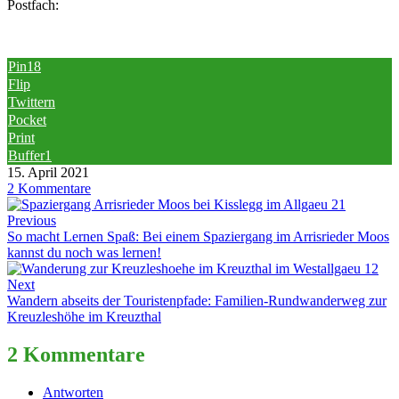
Postfach:
Pin
18
Flip
Twittern
Pocket
Print
Buffer
1
15. April 2021
2 Kommentare
Previous
So macht Lernen Spaß: Bei einem Spaziergang im Arrisrieder Moos
kannst du noch was lernen!
Next
Wandern abseits der Touristenpfade: Familien-Rundwanderweg zur
Kreuzleshöhe im Kreuzthal
2 Kommentare
Antworten