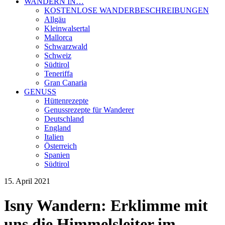
WANDERN IN…
KOSTENLOSE WANDERBESCHREIBUNGEN
Allgäu
Kleinwalsertal
Mallorca
Schwarzwald
Schweiz
Südtirol
Teneriffa
Gran Canaria
GENUSS
Hüttenrezepte
Genussrezepte für Wanderer
Deutschland
England
Italien
Österreich
Spanien
Südtirol
15. April 2021
Isny Wandern: Erklimme mit
uns die Himmelsleiter im