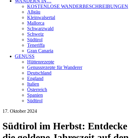
WANDERN IN…
KOSTENLOSE WANDERBESCHREIBUNGEN
Allgäu
Kleinwalsertal
Mallorca
Schwarzwald
Schweiz
Südtirol
Teneriffa
Gran Canaria
GENUSS
Hüttenrezepte
Genussrezepte für Wanderer
Deutschland
England
Italien
Österreich
Spanien
Südtirol
17. Oktober 2024
Südtirol im Herbst: Entdecke
die goldene Jahreszeit auf den