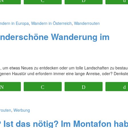
Twittern
Pocket
Print
ndern in Europa
,
Wandern in Österreich
,
Wanderrouten
underschöne Wanderung im
en, um etwas Neues zu entdecken oder um tolle Landschaften zu bestau
eigenen Haustür und erfordern immer eine lange Anreise, oder? Denkst
Twittern
Pocket
Print
routen
,
Werbung
Ist das nötig? Im Montafon ha