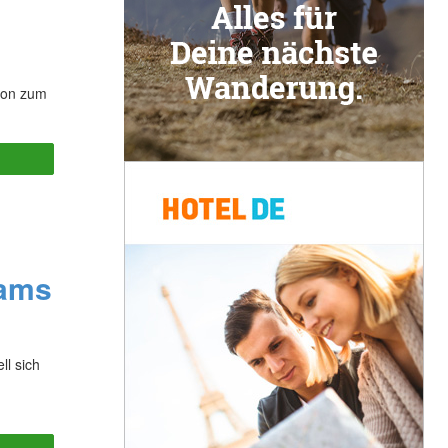
fon zum
Buffer
Zams
ll sich