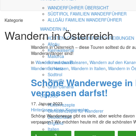
WANDERFÜHRER ÜBERSICHT
SÜDTIROL FAMILIEN WANDERFÜHRER
ALLGÄU FAMILIEN WANDERFÜHRER
Kategorie
WANDERN IN…
Wandern in Österreich
KOSTENLOSE WANDERBESCHREIBUNGEN
Allgäu
Wandern in Österreich – diese Touren solltest du dir a
Kleinwalsertal
Wanderanfänger sind!
Mallorca
in
Wandern auf den Balearen
Schwarzwald
,
Wandern auf den Kanar
Wandern in Hessen
Schweiz
,
Wandern in Italien
,
Wandern in Ös
Südtirol
Schöne Wanderwege in E
Teneriffa
Gran Canaria
verpassen darfst!
GENUSS
17. Januar 2023
Hüttenrezepte
Hinterlasse einen Kommentar
Genussrezepte für Wanderer
Schöne Wanderwege gibt es viele, aber welche davon s
Deutschland
verpassen? Wir möchten heute mit dir die schönsten W
England
Italien
Österreich