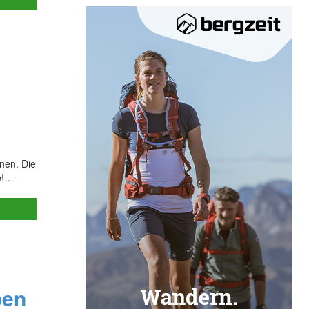
Buffer
nen. Die
e!…
Buffer
ben