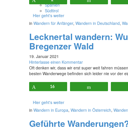
Pin
2
Flip
Spanien
Südtirol
Hier geht's weiter
in
Wandern für Anfänger
,
Wandern in Deutschland
,
Wa
Lecknertal wandern: W
Bregenzer Wald
19. Januar 2021
Hinterlasse einen Kommentar
Oft denken wir, dass wir erst super weit fahren müss
besten Wanderwege befinden sich leider nie vor der 
Pin
16
Flip
Hier geht's weiter
in
Wandern in Europa
,
Wandern in Österreich
,
Wander
Geführte Wanderungen? 