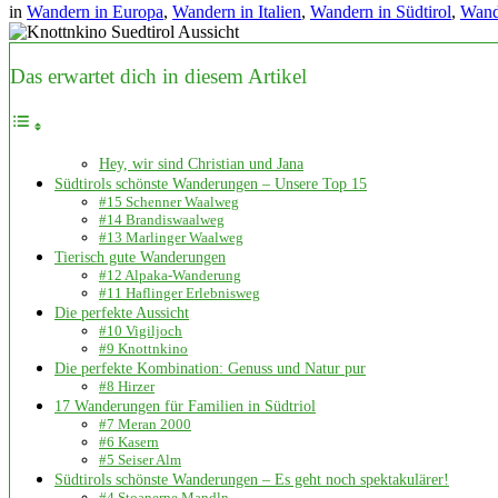
in
Wandern in Europa
,
Wandern in Italien
,
Wandern in Südtirol
,
Wand
Das erwartet dich in diesem Artikel
Hey, wir sind Christian und Jana
Südtirols schönste Wanderungen – Unsere Top 15
#15 Schenner Waalweg
#14 Brandiswaalweg
#13 Marlinger Waalweg
Tierisch gute Wanderungen
#12 Alpaka-Wanderung
#11 Haflinger Erlebnisweg
Die perfekte Aussicht
#10 Vigiljoch
#9 Knottnkino
Die perfekte Kombination: Genuss und Natur pur
#8 Hirzer
17 Wanderungen für Familien in Südtriol
#7 Meran 2000
#6 Kasern
#5 Seiser Alm
Südtirols schönste Wanderungen – Es geht noch spektakulärer!
#4 Stoanerne Mandln