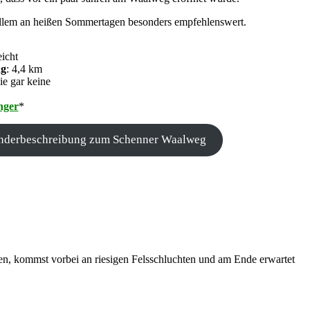
 allem an heißen Sommertagen besonders empfehlenswert.
eicht
ng
: 4,4 km
ie gar keine
nger
*
nderbeschreibung zum Schenner Waalweg
ßen, kommst vorbei an riesigen Felsschluchten und am Ende erwartet