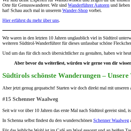
Orte für Genusswanderer. Wir sind
Wanderführer Autoren
und lieben 
hat! Schau auch mal in unserem
Wander-Shop
vorbei.
Hier erfährst du mehr über uns
.
Wir waren in den letzten 10 Jahren unglaublich viel in Südtirol unt
weiteren Südtirol-Wanderführer für dieses unfassbar schöne Fleckche
Und um das für dich noch übersichtlicher zu gestalten, haben wir he
Aber bevor du weiterliest, würden wir gerne von dir wisse
Südtirols schönste Wanderungen – Unsere
Aber jetzt genug gequatscht! Starten wir doch direkt mal mit unseren
#15 Schenner Waalweg
Seit wir vor über 10 Jahren das erste Mal nach Südtirol gereist sin
In Schenna selbst findest du den wunderschönen
Schenner Waalweg
a
Für das leibliche Wohl ist im Café am Waal gesorgt und an heißen Ta