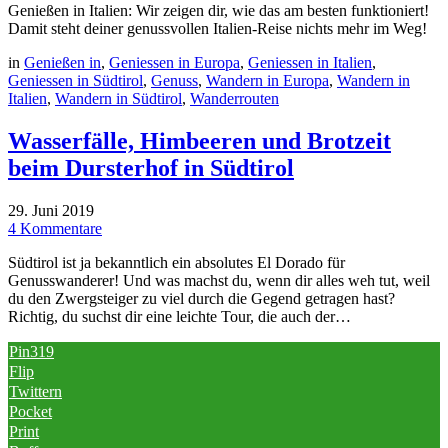
Genießen in Italien: Wir zeigen dir, wie das am besten funktioniert!
Damit steht deiner genussvollen Italien-Reise nichts mehr im Weg!
in
Genießen in
,
Geniessen in Europa
,
Geniessen in Italien
,
Geniessen in Südtirol
,
Genuss
,
Wandern in Europa
,
Wandern in
Italien
,
Wandern in Südtirol
,
Wanderrouten
Wasserfälle, Himbeeren und Brotzeit
beim Dursterhof in Südtirol
29. Juni 2019
4 Kommentare
Südtirol ist ja bekanntlich ein absolutes El Dorado für
Genusswanderer! Und was machst du, wenn dir alles weh tut, weil
du den Zwergsteiger zu viel durch die Gegend getragen hast?
Richtig, du suchst dir eine leichte Tour, die auch der…
Pin
319
Flip
Twittern
Pocket
Print