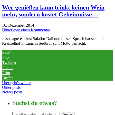
Wer genießen kann trinkt keinen Wein
mehr, sondern kostet Geheimnisse…
16. Dezember 2014
Hinterlasse einen Kommentar
…so sagte es einst Salador Dalí und diesen Spruch hat sich der
Kränzelhof in Lana in Südtirol zum Motto gemacht.
Pin
3
Flip
Twittern
Pocket
Print
Buffer
Hier geht's weiter
Older posts
Newer posts
Suchst du etwas?