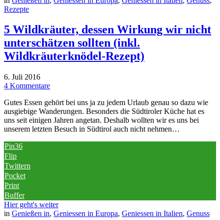
in
Genießen in
,
Geniessen in Europa
,
Geniessen in Italien
,
Genuss
,
Rezepte
5 Wildkräuter, dessen Wirkung wir nicht
unterschätzen sollten (inkl.
Wildkräuterknödel-Rezept)
6. Juli 2016
4 Kommentare
Gutes Essen gehört bei uns ja zu jedem Urlaub genau so dazu wie
ausgiebige Wanderungen. Besonders die Südtiroler Küche hat es
uns seit einigen Jahren angetan. Deshalb wollten wir es uns bei
unserem letzten Besuch in Südtirol auch nicht nehmen…
Pin
36
Flip
Twittern
Pocket
Print
Buffer
Hier geht's weiter
in
Genießen in
,
Geniessen in Europa
,
Geniessen in Italien
,
Genuss