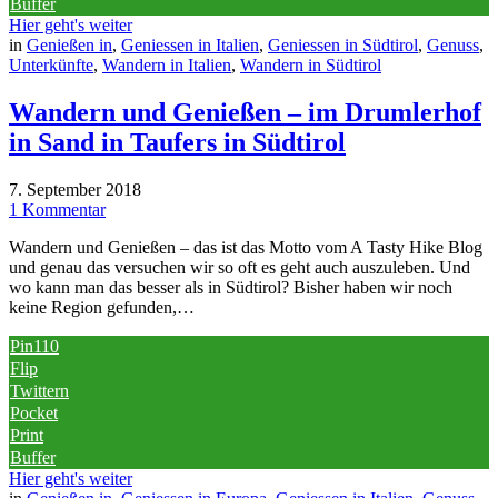
Buffer
Hier geht's weiter
in
Genießen in
,
Geniessen in Italien
,
Geniessen in Südtirol
,
Genuss
,
Unterkünfte
,
Wandern in Italien
,
Wandern in Südtirol
Wandern und Genießen – im Drumlerhof
in Sand in Taufers in Südtirol
7. September 2018
1 Kommentar
Wandern und Genießen – das ist das Motto vom A Tasty Hike Blog
und genau das versuchen wir so oft es geht auch auszuleben. Und
wo kann man das besser als in Südtirol? Bisher haben wir noch
keine Region gefunden,…
Pin
110
Flip
Twittern
Pocket
Print
Buffer
Hier geht's weiter