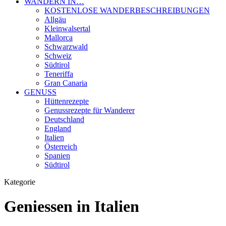
WANDERN IN…
KOSTENLOSE WANDERBESCHREIBUNGEN
Allgäu
Kleinwalsertal
Mallorca
Schwarzwald
Schweiz
Südtirol
Teneriffa
Gran Canaria
GENUSS
Hüttenrezepte
Genussrezepte für Wanderer
Deutschland
England
Italien
Österreich
Spanien
Südtirol
Kategorie
Geniessen in Italien