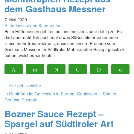
dem Gasthaus Messner
7. Mai 2020
Hinterlasse einen Kommentar
Beim Hüttenessen geht es bei uns meistens sehr deftig zu. Es
darf aber natürlich auch mal etwas Süßes hinterherkommen.
Umso mehr freuen wir uns, dass uns unsere Freunde vom
Gasthaus Messner ihr Südtiroler Mohnkrapfen Rezept geschickt
haben, welches wir heute…
Pin
Flip
Twittern
Pocket
Print
Buf
441
Hier geht's weiter
in
Genießen in
,
Geniessen in Europa
,
Geniessen in Südtirol
,
Genuss
,
Rezepte
Bozner Sauce Rezept –
Spargel auf Südtiroler Art