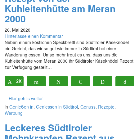
Kuhleitenhütte am Meran
2000
26. Mai 2020
Hinterlasse einen Kommentar
Neben einem köstlichen Speckbrettl sind Südtiroler Käseknödel
ein Gericht, das wir so gut wie immer in Südtirol bei einer
Wanderung essen. Umso mehr freut es uns, dass uns die
Kuhleitenhütte vom Meran 2000 ihr Südtiroler Käseknödel Rezept
zur Verfügung gestellt…
2K
Pin
Flip
Twittern
Pocket
Print
Buf
Hier geht's weiter
in
Genießen in
,
Geniessen in Südtirol
,
Genuss
,
Rezepte
,
Werbung
Leckeres Südtiroler
Mohnkrapfen Rezept aus