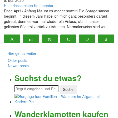
5. Mai 2020
Hinterlasse einen Kommentar
Ende April / Anfang Mai ist es wieder soweit! Die Spargelsaison
beginnt. In diesem Jahr habe ich mich ganz besonders darauf
gefreut, denn es war mal wieder ein Anlass, sich in unser
geliebtes Südtirol zurück zu träumen. Normalerweise sind wir…
Pin
Flip
Twittern
Pocket
Print
Buf
105
Hier geht's weiter
Older posts
Newer posts
Suchst du etwas?
Wanderklamotten kaufen