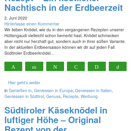
Nachtisch in der Erdbeerzeit
2. Juni 2020
Hinterlasse einen Kommentar
Wir lieben Knödel, wie du in den vergangenen Rezepten unserer
Hüttengaudi vielleicht schon bemerkt hast. Knödel schmecken
aber nicht nur herzhaft gut, sondern auch in ihrer süßen Variante.
In der aktuellen Erdbeersaison können wir dir auf jeden Fall
Südtiroler Erdbeerknödel…
Pin
Flip
Twittern
Pocket
Print
Buf
103
Hier geht's weiter
in
Genießen in
,
Geniessen in Europa
,
Geniessen in Italien
,
Geniessen in Südtirol
,
Genuss
,
Rezepte
,
Werbung
Südtiroler Käseknödel in
luftiger Höhe – Original
Rezept von der